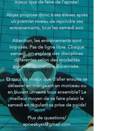
mieux que de faire de l'apnée!
Abyss propose donc à ses élèves après
un premier niveau de rejoindre ses
entrainements, tous les samedi soir.
Attention, les entrainements sont
imposés. Pas de ligne libre. Chaque
samedi, on explore des disciplines
différentes selon des modalités
précises de manière supervisée.
Et quoi de mieux que d'aller ensuite se
délasser en mangeant un morceau ou
en buvant un verre tous ensemble? Le
meilleur moyen de se faire plaisir le
samedi en régulant sa prise de poids!
Plus de questions/
apneabyss@gmail.com