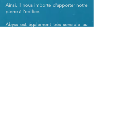
Ainsi, il nous importe d'apporter notre
pierre à l'edifice.
Abyss est également très sensible au
handicap
sous toutes ses formes. C'est
la raison pour laquelle en 2018, nous
nous sommes engagés pour
Télévie,
et
que d'autres initiatives sont toujours à
l'étude et nous restons à votre écoute!
Des apnéistes bruxelloises lancent une app pour préserver les mers 