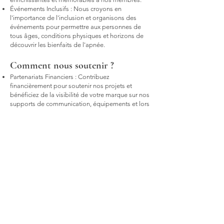
Événements Inclusifs : Nous croyons en
l'importance de l'inclusion et organisons des
événements pour permettre aux personnes de
tous âges, conditions physiques et horizons de
découvrir les bienfaits de l'apnée.
Comment nous soutenir ?
Partenariats Financiers : Contribuez
financièrement pour soutenir nos projets et
bénéficiez de la visibilité de votre marque sur nos
supports de communication, équipements et lors
de nos événements.
Dons en Nature : Fournissez-nous du matériel,
des équipements ou des services qui peuvent
nous aider dans l'organisation de nos activités.
Soutien Logistique : Aidez-nous à trouver des
lieux, à organiser des déplacements ou à fournir
des services pratiques pour nos événements.
Nous serions ravis de discuter des possibilités de
partenariat et de vous montrer comment votre
soutien peut faire une différence significative
pour notre école d'apnée et la communauté que
nous servons. N'hésitez pas à nous contacter