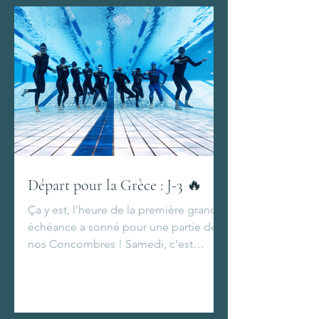
Départ pour la Grèce : J-3 🔥
Ça y est, l'heure de la première grande
échéance a sonné pour une partie de
nos Concombres ! Samedi, c'est
Séverine, Pascale, Anne-Sophie, Brieux
et Ahmed qui s'envoleront pour la
Grèce.