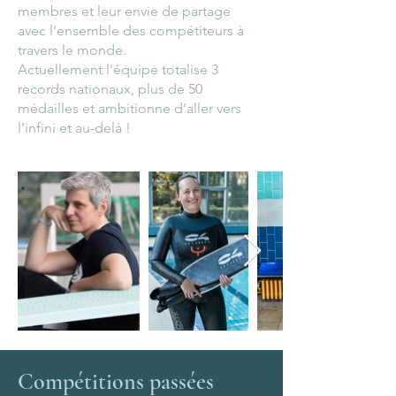
membres et leur envie de partage
avec l’ensemble des compétiteurs à
travers le monde.
Actuellement l’équipe totalise 3
records nationaux, plus de 50
médailles et ambitionne d’aller vers
l’infini et au-delà !
Compétitions passées