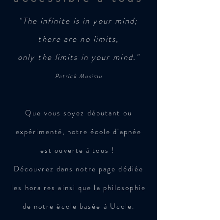
"The infinite is in your mind;
there are no limits,
only the limits in your mind."
Patrick Musimu
Que vous soyez débutant ou
expérimenté, notre école d'apnée
est ouverte à tous !
Découvrez dans notre page dédiée
les horaires ainsi que la philosophie
de notre école basée à Uccle.